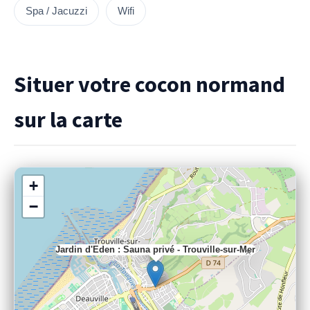
Spa / Jacuzzi
Wifi
Situer votre cocon normand
sur la carte
+
−
Jardin d'Eden : Sauna privé - Trouville-sur-Mer
×